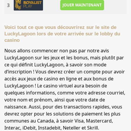
3
JOUER MAINTENANT
Voici tout ce que vous découvrirez sur le site de
LuckyLagoon lors de votre arrivée sur le lobby du
casino
Nous allons commencer non pas par notre avis
LuckyLagoon sur les jeux et les bonus, mais plutôt par
ce qui définit LuckyLagoon, à savoir son mode
d’inscription ! Vous devrez créer un compte pour avoir
accès aux jeux de casino en ligne et aux bonus de
LuckyLagoon ! Le casino virtuel aura besoin de
quelques informations, comme votre adresse courriel,
votre nom et prénom, ainsi que votre date de
naissance. Aussi, pour des transactions rapides, vous
devrez opter pour les solutions de paiement les plus
communes au Canada, à savoir Visa, Mastercard,
Interac, iDebit, Instadebit, Neteller et Skrill.