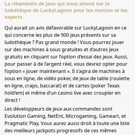
La ribambelle de jeux qui vous attend sur la
ludothèque de LuckyLagoon pour les novices et les
experts
Qui aurait un avis défavorable sur LuckyLagoon en ce
qui concerne les plus de 900 jeux présents sur sa
ludothèque ? Pas grand monde ! Vous pourrez jouer
sur des machines à sous gratuites et d’autres jeux
gratuits en cliquant sur l’option d’essai des jeux. Aussi,
pour passer à de l’argent réel, vous devrez opter pour
l’option « jouer maintenant ». Il s’agira de machines à
sous en ligne, de vidéo poker, de jeux de table (roulette
en ligne, craps, baccarat) et de cartes (poker Texas
hold’em) et même d’un casino live avec croupier en
direct !
Les développeurs de jeux aux commandes sont
Evolution Gaming, NetEnt, Microgaming, Gameart, et
Pragmatic Play. Vous aurez aussi droit à toute une liste
des meilleurs jackpots progressifs de ces mêmes