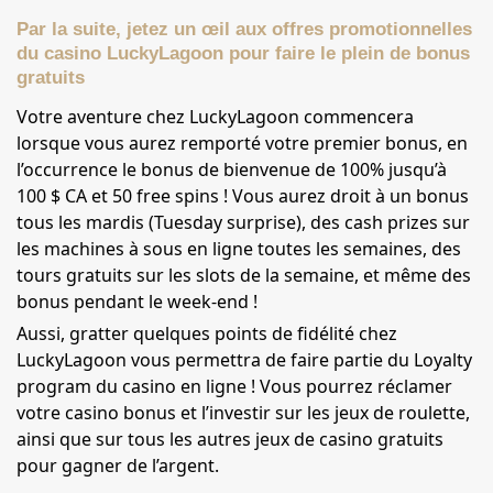
Par la suite, jetez un œil aux offres promotionnelles
du casino LuckyLagoon pour faire le plein de bonus
gratuits
Votre aventure chez LuckyLagoon commencera
lorsque vous aurez remporté votre premier bonus, en
l’occurrence le bonus de bienvenue de 100% jusqu’à
100 $ CA et 50 free spins ! Vous aurez droit à un bonus
tous les mardis (Tuesday surprise), des cash prizes sur
les machines à sous en ligne toutes les semaines, des
tours gratuits sur les slots de la semaine, et même des
bonus pendant le week-end !
Aussi, gratter quelques points de fidélité chez
LuckyLagoon vous permettra de faire partie du Loyalty
program du casino en ligne ! Vous pourrez réclamer
votre casino bonus et l’investir sur les jeux de roulette,
ainsi que sur tous les autres jeux de casino gratuits
pour gagner de l’argent.