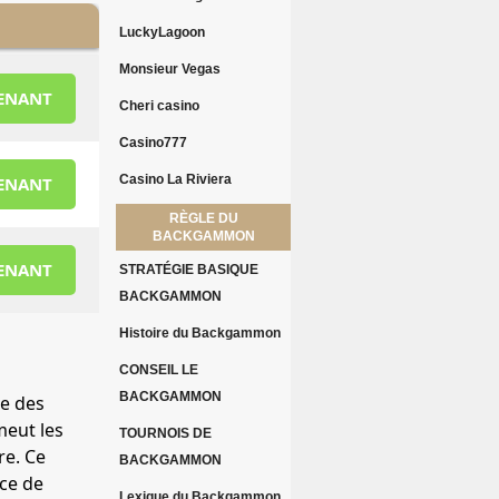
LuckyLagoon
Monsieur Vegas
ENANT
Cheri casino
Casino777
Casino La Riviera
ENANT
RÈGLE DU
BACKGAMMON
ENANT
STRATÉGIE BASIQUE
BACKGAMMON
Histoire du Backgammon
CONSEIL LE
BACKGAMMON
ne des
meut les
TOURNOIS DE
re. Ce
BACKGAMMON
ce de
Lexique du Backgammon