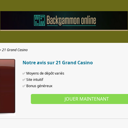
21 Grand Casino
Notre avis sur 21 Grand Casino
✅ Moyens de dépôt variés
✅ Site intuitif
✅ Bonus généreux
JOUER MAINTENANT