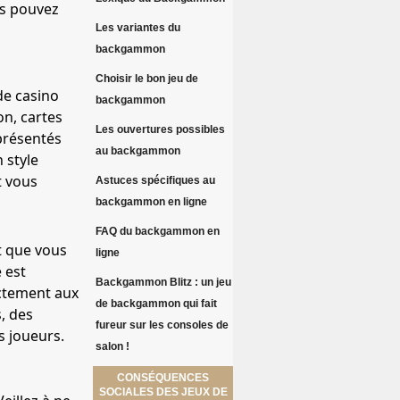
us pouvez
Les variantes du
backgammon
Choisir le bon jeu de
de casino
backgammon
on, cartes
Les ouvertures possibles
 présentés
au backgammon
 style
t vous
Astuces spécifiques au
backgammon en ligne
FAQ du backgammon en
t que vous
ligne
 est
Backgammon Blitz : un jeu
ectement aux
de backgammon qui fait
, des
fureur sur les consoles de
s joueurs.
salon !
CONSÉQUENCES
SOCIALES DES JEUX DE