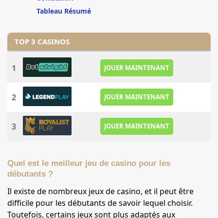
Tableau Résumé
TOP 3 CASINOS
1
JOUER MAINTENANT
2
JOUER MAINTENANT
3
JOUER MAINTENANT
Quel est le meilleur jeu de casino pour les
débutants ?
Il existe de nombreux jeux de casino, et il peut être
difficile pour les débutants de savoir lequel choisir.
Toutefois, certains jeux sont plus adaptés aux