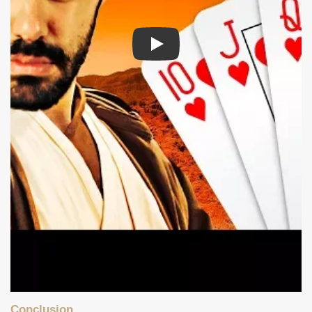
Play
Conclusion