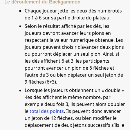
Le déroulement du Backgammon
Chaque joueur jette les deux dés numérotés
de 1 à 6 sur sa partie droite du plateau.
Selon le résultat affiché par les dés, les
joueurs devront avancer leurs pions en
respectant la valeur numérique obtenue. Les
joueurs peuvent choisir d’avancer deux pions
ou pourront déplacer un seul pion. Ainsi, si
les dés affichent 6 et 3, les participants
pourront avancer un pion de 6 flèches et
l’autre de 3 ou bien déplacer un seul jeton de
9 flèches (6+3).
Lorsque les joueurs obtiennent un « double »
-les dés affichent le même nombre, par
exemple deux fois 3, ils peuvent alors doubler
le
total des points
. Ils peuvent donc avancer
un jeton de 12 flèches, ou bien modifier le
déplacement de deux jetons successifs s’ils le