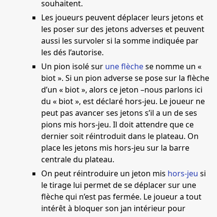
souhaitent.
Les joueurs peuvent déplacer leurs jetons et
les poser sur des jetons adverses et peuvent
aussi les survoler si la somme indiquée par
les dés l’autorise.
Un pion isolé sur
une flèche
se nomme un «
biot ». Si un pion adverse se pose sur la flèche
d’un « biot », alors ce jeton –nous parlons ici
du « biot », est déclaré hors-jeu. Le joueur ne
peut pas avancer ses jetons s’il a un de ses
pions mis hors-jeu. Il doit attendre que ce
dernier soit réintroduit dans le plateau. On
place les jetons mis hors-jeu sur la barre
centrale du plateau.
On peut réintroduire un jeton mis
hors-jeu
si
le tirage lui permet de se déplacer sur une
flèche qui n’est pas fermée. Le joueur a tout
intérêt à bloquer son jan intérieur pour