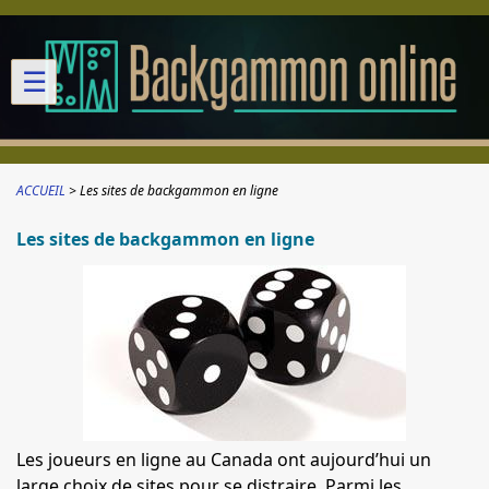
☰
ACCUEIL
Les sites de backgammon en ligne
Les sites de backgammon en ligne
Les joueurs en ligne au Canada ont aujourd’hui un
large choix de sites pour se distraire. Parmi les