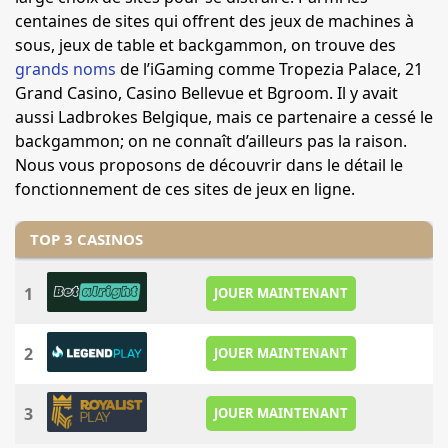
centaines de sites qui offrent des jeux de machines à
sous, jeux de table et backgammon, on trouve des
grands noms
de l’iGaming comme Tropezia Palace, 21
Grand Casino, Casino Bellevue et Bgroom. Il y avait
aussi Ladbrokes Belgique, mais ce partenaire a cessé le
backgammon; on ne connaît d’ailleurs pas la raison.
Nous vous proposons de découvrir dans le détail le
fonctionnement de ces sites de jeux en ligne.
TOP 3 CASINOS
1
JOUER MAINTENANT
2
JOUER MAINTENANT
3
JOUER MAINTENANT