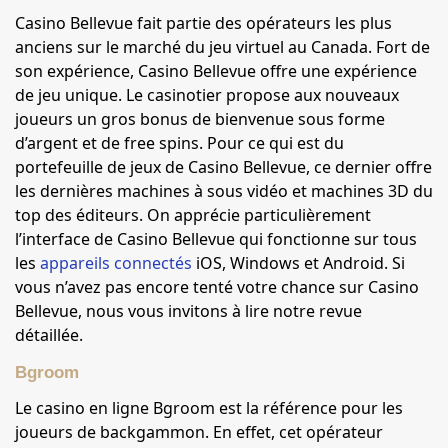
Casino Bellevue fait partie des opérateurs les plus
anciens sur le marché du jeu virtuel au Canada. Fort de
son expérience, Casino Bellevue offre une expérience
de jeu unique. Le casinotier propose aux nouveaux
joueurs un gros bonus de bienvenue sous forme
d’argent et de free spins. Pour ce qui est du
portefeuille de jeux de Casino Bellevue, ce dernier offre
les dernières machines à sous vidéo et machines 3D du
top des éditeurs. On apprécie particulièrement
l’interface de Casino Bellevue qui fonctionne sur tous
les
appareils connectés
iOS, Windows et Android. Si
vous n’avez pas encore tenté votre chance sur Casino
Bellevue, nous vous invitons à lire notre revue
détaillée.
Bgroom
Le casino en ligne Bgroom est la référence pour les
joueurs de backgammon. En effet, cet opérateur