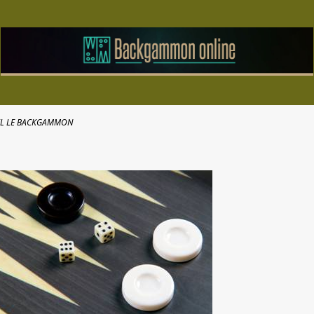
IL LE BACKGAMMON