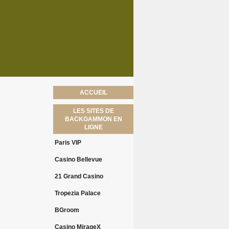
ACCUEIL
LES SITES DE
BACKGAMMON EN
LIGNE
Paris VIP
Casino Bellevue
21 Grand Casino
Tropezia Palace
BGroom
Casino MirageX