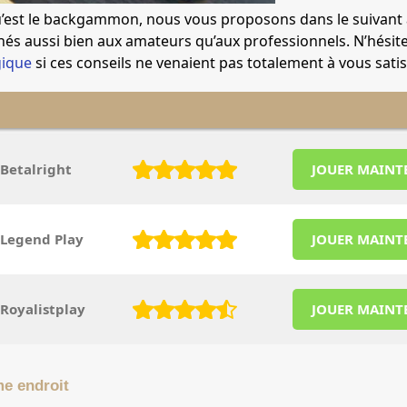
u’est le backgammon, nous vous proposons dans le suivant a
nés aussi bien aux amateurs qu’aux professionnels. N’hésit
gique
si ces conseils ne venaient pas totalement à vous satis
Betalright
JOUER MAINT
Legend Play
JOUER MAINT
Royalistplay
JOUER MAINT
me endroit