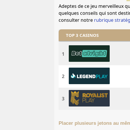
Adeptes de ce jeu merveilleux q
quelques conseils qui sont desti
consulter notre
rubrique straté
TOP 3 CASINOS
1
2
3
Placer plusieurs jetons au mê